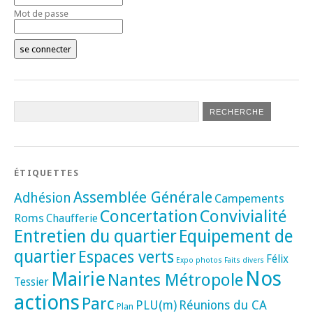
Mot de passe
ÉTIQUETTES
Assemblée Générale
Adhésion
Campements
Concertation
Convivialité
Roms
Chaufferie
Entretien du quartier
Equipement de
quartier
Espaces verts
Félix
Expo photos
Faits divers
Nos
Mairie
Nantes Métropole
Tessier
actions
Parc
PLU(m)
Réunions du CA
Plan