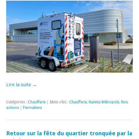
Lire la suite →
Catégories :
Chaufferie
| Mots-clés :
Chaufferie
,
Nantes Métropole
,
Nos
actions
|
Permaliens
Retour sur la fête du quartier tronquée par la