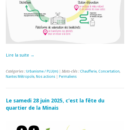
Lire la suite →
Catégories :
Urbanisme / PLU(m)
| Mots-clés :
Chaufferie
,
Concertation
,
Nantes Métropole
,
Nos actions
|
Permaliens
Le samedi 28 juin 2025, c’est la fête du
quartier de la Minais