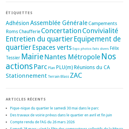
ÉTIQUETTES
Assemblée Générale
Adhésion
Campements
Concertation
Convivialité
Roms
Chaufferie
Entretien du quartier
Equipement de
quartier
Espaces verts
Félix
Expo photos
Faits divers
Nos
Mairie
Nantes Métropole
Tessier
actions
Parc
PLU(m)
Réunions du CA
Plan
ZAC
Stationnement
Terrain Blass
ARTICLES RÉCENTS
Pique-nique du quartier le samedi 30 mai dans le parc
Des travaux de voirie prévus dans le quartier en avril et fin juin
Compte rendu de l’AG du 26 mars 2026
Samedi 28 mars : c’est la fête des composteurs collectifs de la Minais