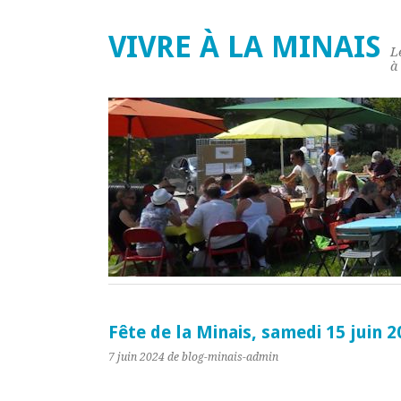
VIVRE À LA MINAIS
L
à
Fête de la Minais, samedi 15 juin 2
7 juin 2024
de blog-minais-admin