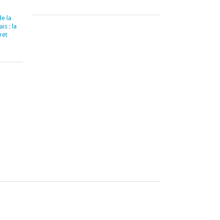
e la
is : la
ret