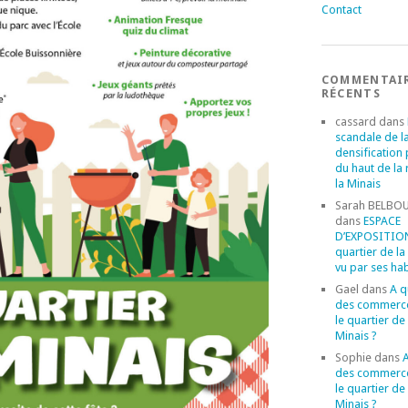
Contact
COMMENTAI
RÉCENTS
cassard
dans
scandale de l
densification
du haut de la
la Minais
Sarah BELBO
dans
ESPACE
D’EXPOSITION 
quartier de la
vu par ses hab
Gael
dans
A 
des commerc
le quartier de 
Minais ?
Sophie
dans
des commerc
le quartier de 
Minais ?