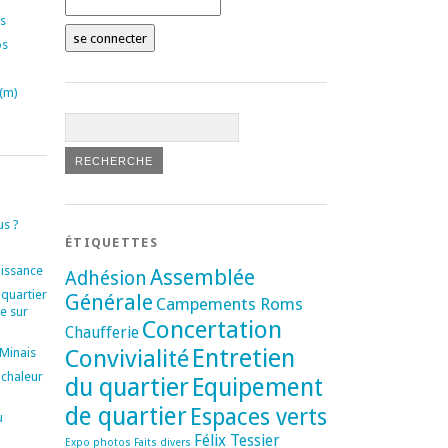
s
os
(m)
s ?
ÉTIQUETTES
oissance
Assemblée
Adhésion
 quartier
Générale
Campements Roms
e sur
Concertation
Chaufferie
Convivialité
Entretien
 Minais
 chaleur
du quartier
Equipement
de quartier
Espaces verts
u
Félix Tessier
Expo photos
Faits divers