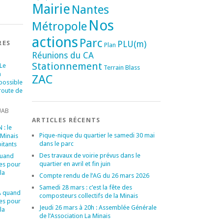
Mairie
Nantes
Nos
Métropole
actions
Parc
RES
PLU(m)
Plan
Réunions du CA
Stationnement
Le
Terrain Blass
a
ZAC
 possible
 route de
UAB
ARTICLES RÉCENTS
: le
Pique-nique du quartier le samedi 30 mai
 Minais
dans le parc
itants
Des travaux de voirie prévus dans le
quand
quartier en avril et fin juin
es pour
la
Compte rendu de l’AG du 26 mars 2026
Samedi 28 mars : c’est la fête des
A quand
composteurs collectifs de la Minais
es pour
Jeudi 26 mars à 20h : Assemblée Générale
la
de l’Association La Minais