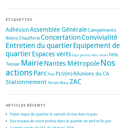
ÉTIQUETTES
Assemblée Générale
Adhésion
Campements
Concertation
Convivialité
Roms
Chaufferie
Entretien du quartier
Equipement de
quartier
Espaces verts
Félix
Expo photos
Faits divers
Nos
Mairie
Nantes Métropole
Tessier
actions
Parc
PLU(m)
Réunions du CA
Plan
ZAC
Stationnement
Terrain Blass
ARTICLES RÉCENTS
Pique-nique du quartier le samedi 30 mai dans le parc
Des travaux de voirie prévus dans le quartier en avril et fin juin
Compte rendu de l’AG du 26 mars 2026