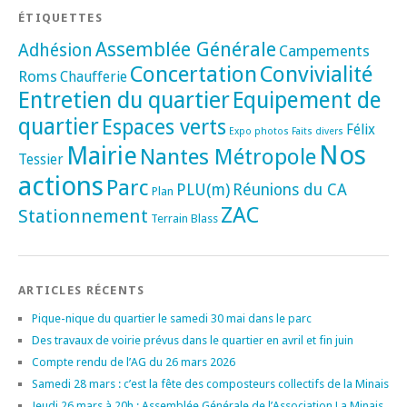
ÉTIQUETTES
Assemblée Générale
Adhésion
Campements
Concertation
Convivialité
Roms
Chaufferie
Entretien du quartier
Equipement de
quartier
Espaces verts
Félix
Expo photos
Faits divers
Nos
Mairie
Nantes Métropole
Tessier
actions
Parc
PLU(m)
Réunions du CA
Plan
ZAC
Stationnement
Terrain Blass
ARTICLES RÉCENTS
Pique-nique du quartier le samedi 30 mai dans le parc
Des travaux de voirie prévus dans le quartier en avril et fin juin
Compte rendu de l’AG du 26 mars 2026
Samedi 28 mars : c’est la fête des composteurs collectifs de la Minais
Jeudi 26 mars à 20h : Assemblée Générale de l’Association La Minais